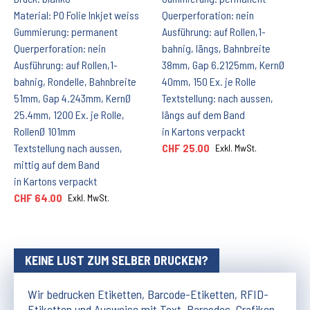
Material: PO Folie Inkjet weiss
Querperforation: nein
Gummierung: permanent
Ausführung: auf Rollen,1-
Querperforation: nein
bahnig, längs, Bahnbreite
Ausführung: auf Rollen,1-
38mm, Gap 6.2125mm, KernØ
bahnig, Rondelle, Bahnbreite
40mm, 150 Ex. je Rolle
51mm, Gap 4.243mm, KernØ
Textstellung: nach aussen,
25.4mm, 1200 Ex. je Rolle,
längs auf dem Band
RollenØ 101mm
in Kartons verpackt
Textstellung nach aussen,
CHF 25.00
Exkl. MwSt.
mittig auf dem Band
in Kartons verpackt
CHF 64.00
Exkl. MwSt.
KEINE LUST ZUM SELBER DRUCKEN?
Wir bedrucken Etiketten, Barcode-Etiketten, RFID-
Etiketten und Ausweise mit Text, Barcodes, Grafiken,