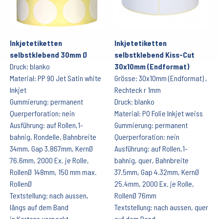
Inkjetetiketten
Inkjetetiketten
selbstklebend 30mm Ø
selbstklebend Kiss-Cut
Druck: blanko
30x10mm (Endformat)
Material: PP 90 Jet Satin white
Grösse: 30x10mm (Endformat) ,
Inkjet
Rechteck r 1mm
Gummierung: permanent
Druck: blanko
Querperforation: nein
Material: PO Folie Inkjet weiss
Ausführung: auf Rollen,1-
Gummierung: permanent
bahnig, Rondelle, Bahnbreite
Querperforation: nein
34mm, Gap 3.867mm, KernØ
Ausführung: auf Rollen,1-
76.6mm, 2000 Ex. je Rolle,
bahnig, quer, Bahnbreite
RollenØ 148mm, 150 mm max.
37.5mm, Gap 4.32mm, KernØ
RollenØ
25.4mm, 2000 Ex. je Rolle,
Textstellung: nach aussen,
RollenØ 76mm
längs auf dem Band
Textstellung: nach aussen, quer
in Kartons verpackt
auf dem Band