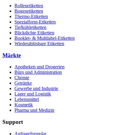
Rollenetiketten
Bogenetiketten
Thermo-Etiketten
Spezialform-Etiketten
Tiefkühletiketten
Blickdichte Etiketten
Booklet- & Multilabel-Etiketten
Wiederablösbare Etiketten
Märkte
Apotheken und Drogerien
Büro und Administration
Chemie
Getränke
Gewerbe und Industrie
Lager und Logistik
Lebensmittel
Kosmetik
Pharma und Medizin
Support
Anfrageformular