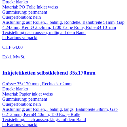
Druck: blanko
Material: PO Folie Inkjet weiss
Gummierung: permanent
Querperforation: nein
Ausführung: auf Rollen,1-bahnig, Rondelle, Bahnbreite 51mm, Gap
4.243mm, KernØ 25.4mm, 1200 Ex. je Rolle, RollenØ 101mm
Textstellung nach aussen, mittig auf dem Band
in Kartons verpackt
CHF 64.00
Exkl. MwSt.
Inkjetetiketten selbstklebend 35x170mm
Grösse: 35x170 mm , Rechteck r 2mm
Druck: blanko
Material: Papier inkjet weiss
Gummierung: permanent
Querperforation: nein
Ausführung: auf Rollen,1-bahnig, längs, Bahnbreite 38mm, Gap
6.2125mm, KernØ 40mm, 150 Ex. je Rolle
Textstellung: nach aussen, längs auf dem Band
in Kartons verpackt