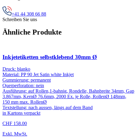
+41 44 308 66 88
Schreiben Sie uns
Ähnliche Produkte
Inkjetetiketten selbstklebend 30mm Ø
Druck: blanko
Material: PP 90 Jet Satin white Inkjet
Gummierung: permanent
Querperforation: nein
Ausführung: auf Rollen,1-bahnig, Rondelle, Bahnbreite 34mm, Gap
3.867mm, KernØ 76.6mm, 2000 Ex. je Rolle, RollenØ 148mm,
150 mm max. RollenØ
Textstellung: nach aussen, längs auf dem Band
in Kartons verpackt
CHF 158.00
Exkl. MwSt.