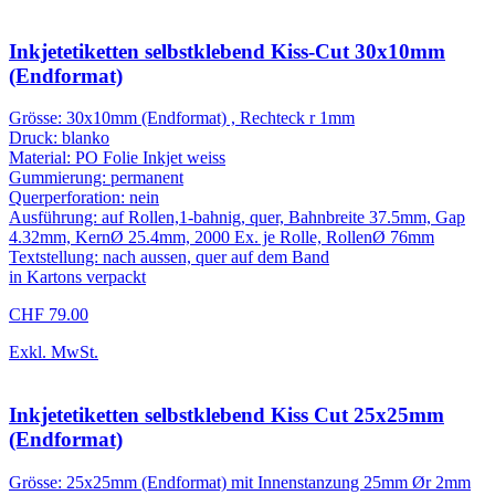
Inkjetetiketten selbstklebend Kiss-Cut 30x10mm
(Endformat)
Grösse: 30x10mm (Endformat) , Rechteck r 1mm
Druck: blanko
Material: PO Folie Inkjet weiss
Gummierung: permanent
Querperforation: nein
Ausführung: auf Rollen,1-bahnig, quer, Bahnbreite 37.5mm, Gap
4.32mm, KernØ 25.4mm, 2000 Ex. je Rolle, RollenØ 76mm
Textstellung: nach aussen, quer auf dem Band
in Kartons verpackt
CHF 79.00
Exkl. MwSt.
Inkjetetiketten selbstklebend Kiss Cut 25x25mm
(Endformat)
Grösse: 25x25mm (Endformat) mit Innenstanzung 25mm Ør 2mm