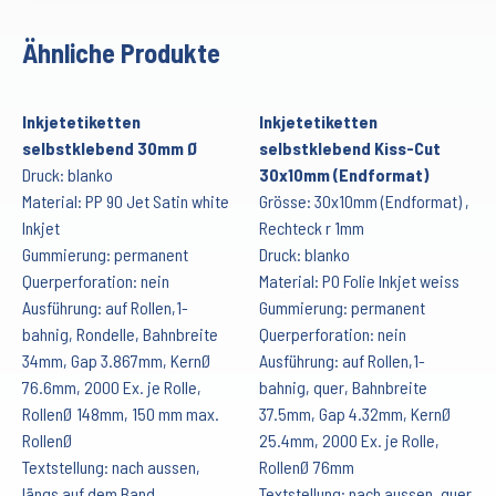
Ähnliche Produkte
Inkjetetiketten
Inkjetetiketten
selbstklebend 30mm Ø
selbstklebend Kiss-Cut
Druck: blanko
30x10mm (Endformat)
Material: PP 90 Jet Satin white
Grösse: 30x10mm (Endformat) ,
Inkjet
Rechteck r 1mm
Gummierung: permanent
Druck: blanko
Querperforation: nein
Material: PO Folie Inkjet weiss
Ausführung: auf Rollen,1-
Gummierung: permanent
bahnig, Rondelle, Bahnbreite
Querperforation: nein
34mm, Gap 3.867mm, KernØ
Ausführung: auf Rollen,1-
76.6mm, 2000 Ex. je Rolle,
bahnig, quer, Bahnbreite
RollenØ 148mm, 150 mm max.
37.5mm, Gap 4.32mm, KernØ
RollenØ
25.4mm, 2000 Ex. je Rolle,
Textstellung: nach aussen,
RollenØ 76mm
längs auf dem Band
Textstellung: nach aussen, quer