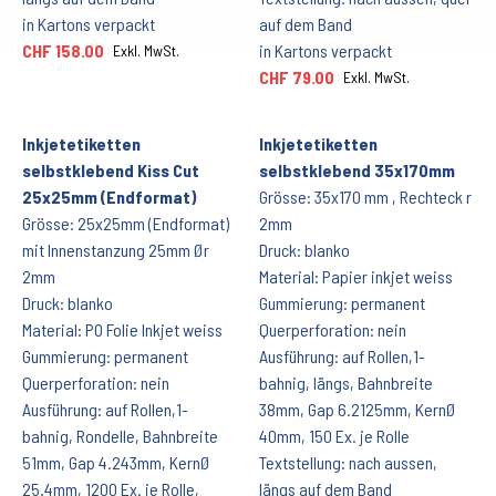
in Kartons verpackt
auf dem Band
CHF 158.00
in Kartons verpackt
Exkl. MwSt.
CHF 79.00
Exkl. MwSt.
Inkjetetiketten
Inkjetetiketten
selbstklebend Kiss Cut
selbstklebend 35x170mm
25x25mm (Endformat)
Grösse: 35x170 mm , Rechteck r
Grösse: 25x25mm (Endformat)
2mm
mit Innenstanzung 25mm Ør
Druck: blanko
2mm
Material: Papier inkjet weiss
Druck: blanko
Gummierung: permanent
Material: PO Folie Inkjet weiss
Querperforation: nein
Gummierung: permanent
Ausführung: auf Rollen,1-
Querperforation: nein
bahnig, längs, Bahnbreite
Ausführung: auf Rollen,1-
38mm, Gap 6.2125mm, KernØ
bahnig, Rondelle, Bahnbreite
40mm, 150 Ex. je Rolle
51mm, Gap 4.243mm, KernØ
Textstellung: nach aussen,
25.4mm, 1200 Ex. je Rolle,
längs auf dem Band