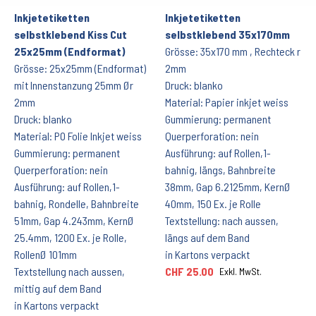
Inkjetetiketten
Inkjetetiketten
selbstklebend Kiss Cut
selbstklebend 35x170mm
25x25mm (Endformat)
Grösse: 35x170 mm , Rechteck r
Grösse: 25x25mm (Endformat)
2mm
mit Innenstanzung 25mm Ør
Druck: blanko
2mm
Material: Papier inkjet weiss
Druck: blanko
Gummierung: permanent
Material: PO Folie Inkjet weiss
Querperforation: nein
Gummierung: permanent
Ausführung: auf Rollen,1-
Querperforation: nein
bahnig, längs, Bahnbreite
Ausführung: auf Rollen,1-
38mm, Gap 6.2125mm, KernØ
bahnig, Rondelle, Bahnbreite
40mm, 150 Ex. je Rolle
51mm, Gap 4.243mm, KernØ
Textstellung: nach aussen,
25.4mm, 1200 Ex. je Rolle,
längs auf dem Band
RollenØ 101mm
in Kartons verpackt
Textstellung nach aussen,
CHF 25.00
Exkl. MwSt.
mittig auf dem Band
in Kartons verpackt