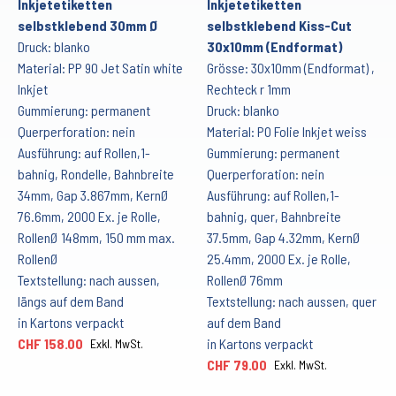
Inkjetetiketten
Inkjetetiketten
selbstklebend 30mm Ø
selbstklebend Kiss-Cut
Druck: blanko
30x10mm (Endformat)
Material: PP 90 Jet Satin white
Grösse: 30x10mm (Endformat) ,
Inkjet
Rechteck r 1mm
Gummierung: permanent
Druck: blanko
Querperforation: nein
Material: PO Folie Inkjet weiss
Ausführung: auf Rollen,1-
Gummierung: permanent
bahnig, Rondelle, Bahnbreite
Querperforation: nein
34mm, Gap 3.867mm, KernØ
Ausführung: auf Rollen,1-
76.6mm, 2000 Ex. je Rolle,
bahnig, quer, Bahnbreite
RollenØ 148mm, 150 mm max.
37.5mm, Gap 4.32mm, KernØ
RollenØ
25.4mm, 2000 Ex. je Rolle,
Textstellung: nach aussen,
RollenØ 76mm
längs auf dem Band
Textstellung: nach aussen, quer
in Kartons verpackt
auf dem Band
CHF 158.00
in Kartons verpackt
Exkl. MwSt.
CHF 79.00
Exkl. MwSt.