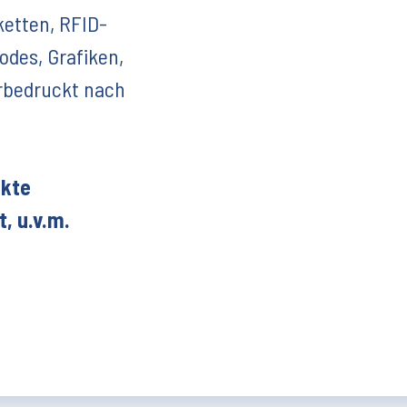
ketten, RFID-
odes, Grafiken,
rbedruckt nach
ukte
, u.v.m.