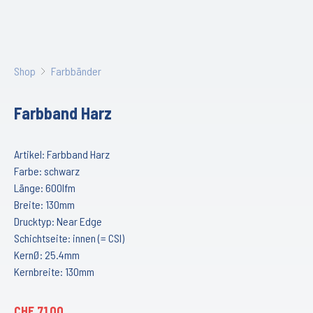
Shop
Farbbänder
Farbband Harz
Artikel: Farbband Harz
Farbe: schwarz
Länge: 600lfm
Breite: 130mm
Drucktyp: Near Edge
Schichtseite: innen (= CSI)
KernØ: 25.4mm
Kernbreite: 130mm
CHF
71.00