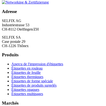
Adresse
SELFIX AG
Industriestrasse 53
CH-8112 Otelfingen/ZH
SELFIX SA
Case postale 29
CH-1226 Thônex
Produits
Aperçu de l'impression d'étiquettes
Étiquettes en rouleau
Étiquettes de feuille
Étiquettes thermiques
Étiquettes de forme spéciale
Étiquettes de produits surgelés
Étiquettes opaques
Étiquettes multipages
Marchés