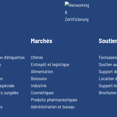
Marchés
Soutie
on d'étiquettes
Chimie
Formulair
u
Entrepôt et logistique
Soutien au
Alimentation
Support du
es
Boissons
Location d
spéciale
Industrie
Support lo
ts surgelés
Cosmétiques
Brochures
Produits pharmaceutiques
es
Administration et bureau