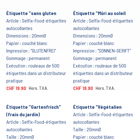
Étiquette "sans gluten
Étiquette "Mûri au soleil
Article : Selfix-Food-étiquettes
Article : Selfix-Food-étiquettes
autocollantes
autocollantes
Dimensions : 20mmØ
Dimensions : 20mmØ
Papier : couché blanc
Papier : couché blanc
Impression : "GLUTENFREI"
Impression : "SONNEN-GERIFT"
Gommage : permanent
Gommage : permanent
Exécution : rouleaux de 500
Exécution : rouleaux de 500
étiquettes dans un distributeur
étiquettes dans un distributeur
pratique
pratique
CHF 19.90
CHF 19.90
Hors. T.V.A.
Hors. T.V.A.
Étiquette "Gartenfrisch"
Étiquette "Végétalien
(frais du jardin)
Article : Selfix-Food-étiquettes
Article : Selfix-Food-étiquettes
autocollantes
autocollantes
Taille : 20mmØ
Taille : 20mmØ
Papier : couché blanc