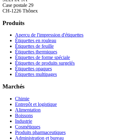
Case postale 29
CH-1226 Thônex
Produits
Aperçu de l'impression d'étiquettes
Étiquettes en rouleau
Étiquettes de feuille
Étiquettes thermiques
Étiquettes de forme spéciale
Étiquettes de produits surgelés
Étiquettes opaques
Étiquettes multipages
Marchés
Chimie
Entrepôt et logistique
Alimentation
Boissons
Industrie
Cosmétiques
Produits pharmaceutiques
Administration et bureau