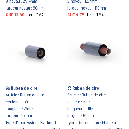
Ø noyau : 25.4mm
Ø noyau : 12.7mm
largeur noyau : 60mm
largeur noyau : 110mm
CHF 12.90
CHF 9.75
Hors. T.V.A.
Hors. T.V.A.
⚖️ Ruban de cire
⚖️ Ruban de cire
Article : Ruban de cire
Article : Ruban de cire
couleur : noir
couleur : noir
longueur : 74lfm
longueur : 91lfm
largeur : 57mm
largeur : 55mm
type d'impression : Flathead
type d'impression : Flathead