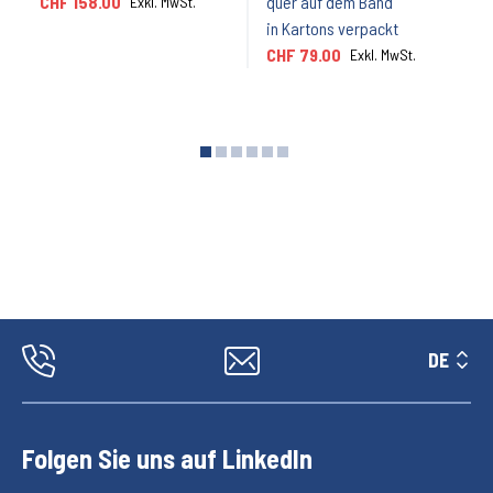
CHF 158.00
quer auf dem Band
Exkl. MwSt.
in Kartons verpackt
CHF 79.00
Exkl. MwSt.
View
View
View
View
View
View
slide
slide
slide
slide
slide
slide
1
2
3
4
5
6
DE
Folgen Sie uns auf LinkedIn