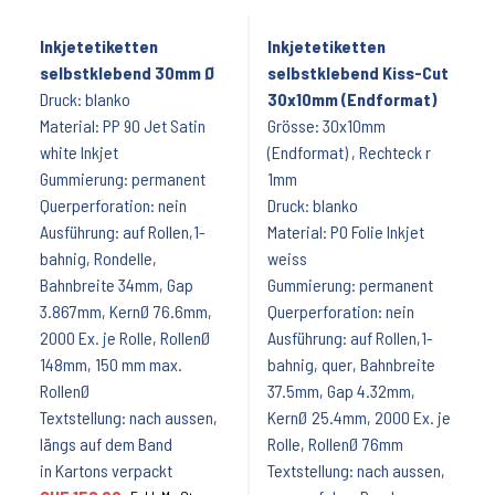
Inkjetetiketten
Inkjetetiketten
selbstklebend 30mm Ø
selbstklebend Kiss-Cut
Druck: blanko
30x10mm (Endformat)
Material: PP 90 Jet Satin
Grösse: 30x10mm
white Inkjet
(Endformat) , Rechteck r
Gummierung: permanent
1mm
Querperforation: nein
Druck: blanko
Ausführung: auf Rollen,1-
Material: PO Folie Inkjet
bahnig, Rondelle,
weiss
Bahnbreite 34mm, Gap
Gummierung: permanent
3.867mm, KernØ 76.6mm,
Querperforation: nein
2000 Ex. je Rolle, RollenØ
Ausführung: auf Rollen,1-
148mm, 150 mm max.
bahnig, quer, Bahnbreite
RollenØ
37.5mm, Gap 4.32mm,
Textstellung: nach aussen,
KernØ 25.4mm, 2000 Ex. je
längs auf dem Band
Rolle, RollenØ 76mm
in Kartons verpackt
Textstellung: nach aussen,