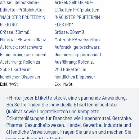
Artikel: Selbstklebe-
Artikel: Selbstklebe-
Etiketten Prüfplaketten
Etiketten Prüfplaketten
"NÄCHSTER PRÜFTERMIN
"NÄCHSTER PRÜFTERMIN
ELEKTRO"
ELEKTRO"
Grösse: 30mmØ
Grösse: 30mmØ
Material: PP weiss Glanz
Material: PP weiss Glanz
Aufdruck: rot/schwarz
Aufdruck: gelb/schwarz
Gummierung: permanent
Gummierung: permanent
Ausführung: Rollen zu
Ausführung: Rollen zu
250 Etiketten im
250 Etiketten im
handlichen Dispenser
handlichen Dispenser
Exkl. MwSt.
Exkl. MwSt.
«Hinter jeder Etikette steckt eine spannende Anwendung.
Bei Selfix finden Sie individuelle Etiketten in höchster
Qualität sowie Lageretiketten und komplette
Etikettenlösungen für Branchen wie Lebensmittel, Getränke,
Pharma, Gesundheitswesen, Handel, Gewerbe, Industrie und
öffentliche Verwaltungen. Fragen Sie uns an und machen Sie
mehr aus Ihren Etiketten!»