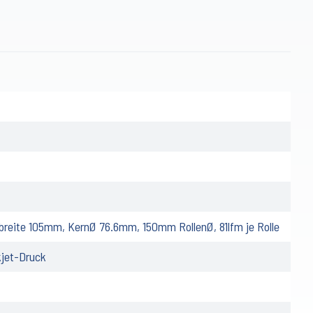
nbreite 105mm, KernØ 76.6mm, 150mm RollenØ, 81lfm je Rolle
kjet-Druck