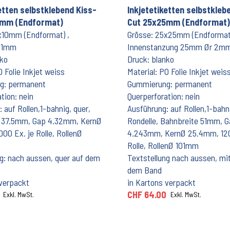
etten selbstklebend Kiss-
Inkjetetiketten selbstkleb
0mm (Endformat)
Cut 25x25mm (Endformat)
x10mm (Endformat) ,
Grösse: 25x25mm (Endformat
r 1mm
Innenstanzung 25mm Ør 2m
nko
Druck: blanko
O Folie Inkjet weiss
Material: PO Folie Inkjet weis
g: permanent
Gummierung: permanent
tion: nein
Querperforation: nein
 auf Rollen,1-bahnig, quer,
Ausführung: auf Rollen,1-bahn
e 37.5mm, Gap 4.32mm, KernØ
Rondelle, Bahnbreite 51mm, 
00 Ex. je Rolle, RollenØ
4.243mm, KernØ 25.4mm, 120
Rolle, RollenØ 101mm
ng: nach aussen, quer auf dem
Textstellung nach aussen, mit
dem Band
 verpackt
in Kartons verpackt
CHF 64.00
Exkl. MwSt.
Exkl. MwSt.