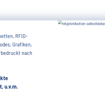
ketten, RFID-
odes, Grafiken,
rbedruckt nach
ukte
, u.v.m.