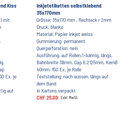
end Kiss
Inkjetetiketten selbstklebend
35x170mm
) mit
Grösse: 35x170 mm , Rechteck r 2mm
m
Druck: blanko
Material: Papier inkjet weiss
s
Gummierung: permanent
Querperforation: nein
Ausführung: auf Rollen,1-bahnig, längs,
ig,
Bahnbreite 38mm, Gap 6.2125mm, KernØ
Gap
40mm, 150 Ex. je Rolle
0 Ex. je
Textstellung: nach aussen, längs auf
dem Band
tig auf
in Kartons verpackt
CHF 25.00
Exkl. MwSt.