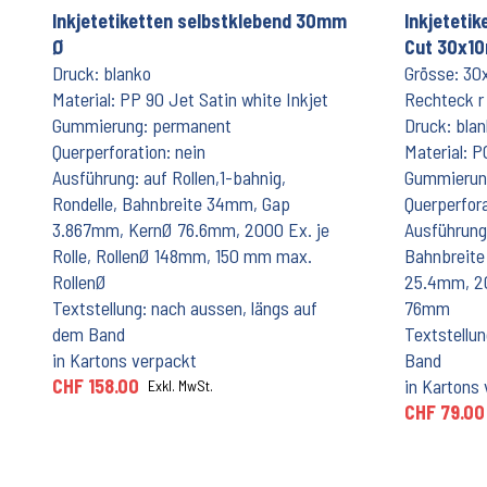
Inkjetetiketten selbstklebend 30mm
Inkjetetik
Ø
Cut 30x1
Druck: blanko
Grösse: 30
Material: PP 90 Jet Satin white Inkjet
Rechteck 
Gummierung: permanent
Druck: bla
Querperforation: nein
Material: P
Ausführung: auf Rollen,1-bahnig,
Gummierun
Rondelle, Bahnbreite 34mm, Gap
Querperfora
3.867mm, KernØ 76.6mm, 2000 Ex. je
Ausführung:
Rolle, RollenØ 148mm, 150 mm max.
Bahnbreit
RollenØ
25.4mm, 20
Textstellung: nach aussen, längs auf
76mm
dem Band
Textstellu
in Kartons verpackt
Band
CHF 158.00
in Kartons
Exkl. MwSt.
CHF 79.00