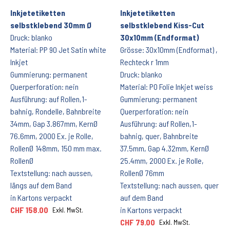
Inkjetetiketten
Inkjetetiketten
selbstklebend 30mm Ø
selbstklebend Kiss-Cut
Druck: blanko
30x10mm (Endformat)
Material: PP 90 Jet Satin white
Grösse: 30x10mm (Endformat) ,
Inkjet
Rechteck r 1mm
Gummierung: permanent
Druck: blanko
Querperforation: nein
Material: PO Folie Inkjet weiss
Ausführung: auf Rollen,1-
Gummierung: permanent
bahnig, Rondelle, Bahnbreite
Querperforation: nein
34mm, Gap 3.867mm, KernØ
Ausführung: auf Rollen,1-
76.6mm, 2000 Ex. je Rolle,
bahnig, quer, Bahnbreite
RollenØ 148mm, 150 mm max.
37.5mm, Gap 4.32mm, KernØ
RollenØ
25.4mm, 2000 Ex. je Rolle,
Textstellung: nach aussen,
RollenØ 76mm
längs auf dem Band
Textstellung: nach aussen, quer
in Kartons verpackt
auf dem Band
CHF 158.00
in Kartons verpackt
Exkl. MwSt.
CHF 79.00
Exkl. MwSt.