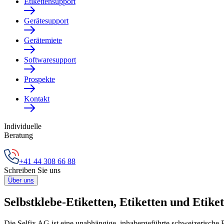
Etikettensupport
Gerätesupport
Gerätemiete
Softwaresupport
Prospekte
Kontakt
Individuelle
Beratung
+41 44 308 66 88
Schreiben Sie uns
Über uns
Selbstklebe-Etiketten, Etiketten und Etik
Die Selfix AG ist eine unabhängige, inhabergeführte schweizerische Et