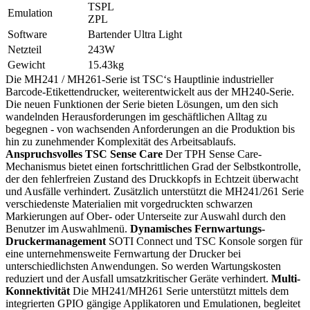
TSPL
Emulation
ZPL
Software
Bartender Ultra Light
Netzteil
243W
Gewicht
15.43kg
Die MH241 / MH261-Serie ist TSC‘s Hauptlinie industrieller
Barcode-Etikettendrucker, weiterentwickelt aus der MH240-Serie.
Die neuen Funktionen der Serie bieten Lösungen, um den sich
wandelnden Herausforderungen im geschäftlichen Alltag zu
begegnen - von wachsenden Anforderungen an die Produktion bis
hin zu zunehmender Komplexität des Arbeitsablaufs.
Anspruchsvolles TSC Sense Care
Der TPH Sense Care-
Mechanismus bietet einen fortschrittlichen Grad der Selbstkontrolle,
der den fehlerfreien Zustand des Druckkopfs in Echtzeit überwacht
und Ausfälle verhindert. Zusätzlich unterstützt die MH241/261 Serie
verschiedenste Materialien mit vorgedruckten schwarzen
Markierungen auf Ober- oder Unterseite zur Auswahl durch den
Benutzer im Auswahlmenü.
Dynamisches Fernwartungs-
Druckermanagement
SOTI Connect und TSC Konsole sorgen für
eine unternehmensweite Fernwartung der Drucker bei
unterschiedlichsten Anwendungen. So werden Wartungskosten
reduziert und der Ausfall umsatzkritischer Geräte verhindert.
Multi-
Konnektivität
Die MH241/MH261 Serie unterstützt mittels dem
integrierten GPIO gängige Applikatoren und Emulationen, begleitet