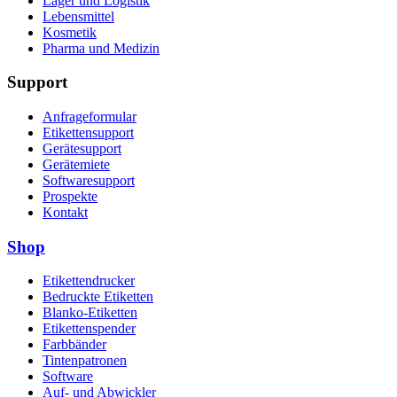
Lager und Logistik
Lebensmittel
Kosmetik
Pharma und Medizin
Support
Anfrageformular
Etikettensupport
Gerätesupport
Gerätemiete
Softwaresupport
Prospekte
Kontakt
Shop
Etikettendrucker
Bedruckte Etiketten
Blanko-Etiketten
Etikettenspender
Farbbänder
Tintenpatronen
Software
Auf- und Abwickler