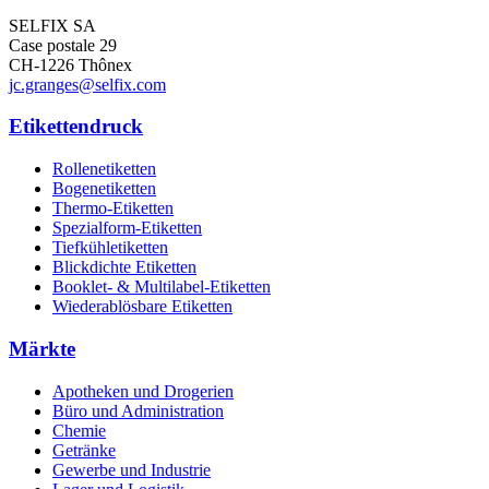
SELFIX SA
Case postale 29
CH-1226 Thônex
jc.granges@selfix.com
Etikettendruck
Rollenetiketten
Bogenetiketten
Thermo-Etiketten
Spezialform-Etiketten
Tiefkühletiketten
Blickdichte Etiketten
Booklet- & Multilabel-Etiketten
Wiederablösbare Etiketten
Märkte
Apotheken und Drogerien
Büro und Administration
Chemie
Getränke
Gewerbe und Industrie