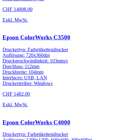
CHF 14008.00
Exkl. MwSt.
Epson ColorWorks C3500
Druckertyp: Farbetikettendrucker
Auflösung: 720x360dpi
Druckgeschwindigkeit: 103mm/s
Durchlass: 112mm
Druckbreite: 104mm
Interfaces: USB, LAN
Druckertreiber: Windows
CHF 1482.00
Exkl. MwSt.
Epson ColorWorks C4000
Druckertyp: Farbetikettendrucker
Auflösung: 1200x1200, 600x600, 300x600pi