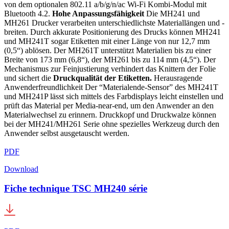
von dem optionalen 802.11 a/b/g/n/ac Wi-Fi Kombi-Modul mit
Bluetooth 4.2.
Hohe Anpassungsfähigkeit
Die MH241 und
MH261 Drucker verarbeiten unterschiedlichste Materiallängen und -
breiten. Durch akkurate Positionierung des Drucks können MH241
und MH241T sogar Etiketten mit einer Länge von nur 12,7 mm
(0,5“) ablösen. Der MH261T unterstützt Materialien bis zu einer
Breite von 173 mm (6,8“), der MH261 bis zu 114 mm (4,5“). Der
Mechanismus zur Feinjustierung verhindert das Knittern der Folie
und sichert die
Druckqualität der Etiketten.
Herausragende
Anwenderfreundlichkeit Der “Materialende-Sensor” des MH241T
und MH241P lässt sich mittels des Farbdisplays leicht einstellen und
prüft das Material per Media-near-end, um den Anwender an den
Materialwechsel zu erinnern. Druckkopf und Druckwalze können
bei der MH241/MH261 Serie ohne spezielles Werkzeug durch den
Anwender selbst ausgetauscht werden.
PDF
Download
Fiche technique TSC MH240 série