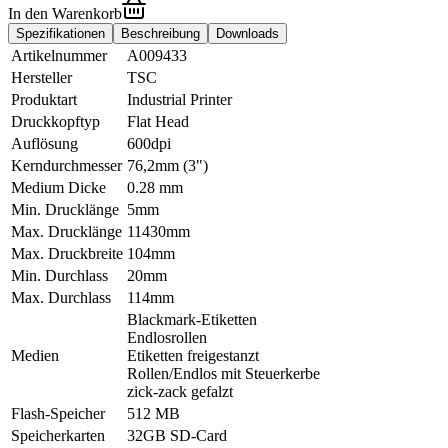
In den Warenkorb
Spezifikationen
Beschreibung
Downloads
Artikelnummer
A009433
Hersteller
TSC
Produktart
Industrial Printer
Druckkopftyp
Flat Head
Auflösung
600dpi
Kerndurchmesser
76,2mm (3")
Medium Dicke
0.28 mm
Min. Drucklänge
5mm
Max. Drucklänge
11430mm
Max. Druckbreite
104mm
Min. Durchlass
20mm
Max. Durchlass
114mm
Blackmark-Etiketten
Endlosrollen
Medien
Etiketten freigestanzt
Rollen/Endlos mit Steuerkerbe
zick-zack gefalzt
Flash-Speicher
512 MB
Speicherkarten
32GB SD-Card