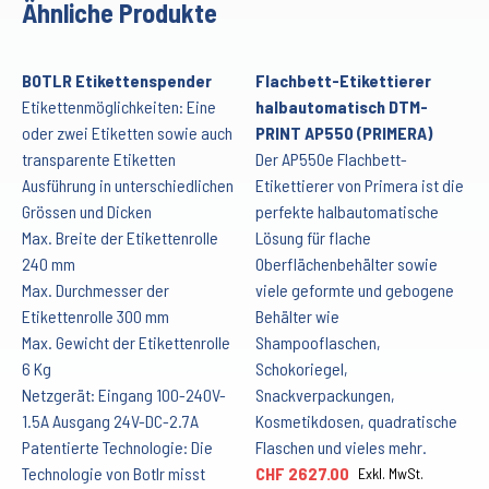
Ähnliche Produkte
BOTLR Etikettenspender
Flachbett-Etikettierer
Etikettenmöglichkeiten: Eine
halbautomatisch DTM-
oder zwei Etiketten sowie auch
PRINT AP550 (PRIMERA)
transparente Etiketten
Der AP550e Flachbett-
Ausführung in unterschiedlichen
Etikettierer von Primera ist die
Grössen und Dicken
perfekte halbautomatische
Max. Breite der Etikettenrolle
Lösung für flache
240 mm
Oberflächenbehälter sowie
Max. Durchmesser der
viele geformte und gebogene
Etikettenrolle 300 mm
Behälter wie
Max. Gewicht der Etikettenrolle
Shampooflaschen,
6 Kg
Schokoriegel,
Netzgerät: Eingang 100-240V-
Snackverpackungen,
1.5A Ausgang 24V-DC-2.7A
Kosmetikdosen, quadratische
Patentierte Technologie: Die
Flaschen und vieles mehr.
Technologie von Botlr misst
CHF 2627.00
Exkl. MwSt.