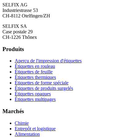
SELFIX AG
Industriestrasse 53
CH-8112 Otelfingen/ZH
SELFIX SA
Case postale 29
CH-1226 Thônex
Produits
Aperçu de l'impression d'étiquettes
Étiquettes en rouleau
Étiquettes de feuille
Étiquettes thermiques
Étiquettes de forme spéciale
Étiquettes de produits surgelés
Étiquettes opaques
Étiquettes multipages
Marchés
Chimie
Entrepôt et logistique
Alimentation