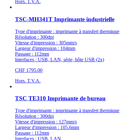
Hors. T.V.A.
TSC-MH341T Imprimante industrielle
Type d'imprimante : imprimante à transfert thermique
Résolution : 300dpi
Vitesse d'impression : 305mm/s
Largeur d'impression : 104mm
Passage : 112mm
Interfaces : USB, LAN, série, hôte USB (2x)
CHF 1795.00
Hors. T.V.A.
TSC TE310 Imprimante de bureau
Type d'imprimante : imprimante à transfert thermique
Résolution : 300dpi
Vitesse d'impression : 127mm/s
Largeur d'impression : 105.6mm
Passage : 112mm
Interfaces : USB, LAN