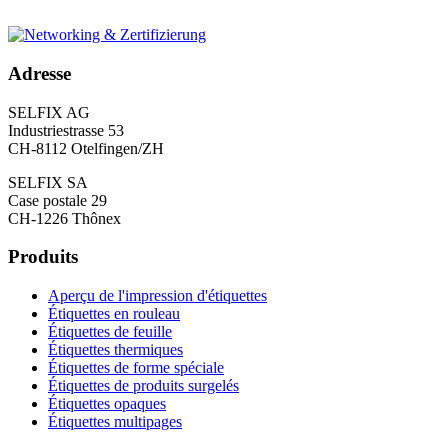
Adresse
SELFIX AG
Industriestrasse 53
CH-8112 Otelfingen/ZH
SELFIX SA
Case postale 29
CH-1226 Thônex
Produits
Aperçu de l'impression d'étiquettes
Étiquettes en rouleau
Étiquettes de feuille
Étiquettes thermiques
Étiquettes de forme spéciale
Étiquettes de produits surgelés
Étiquettes opaques
Étiquettes multipages