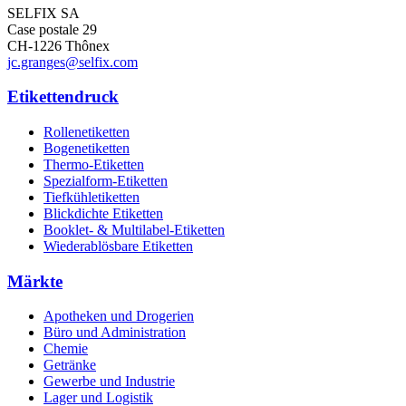
SELFIX SA
Case postale 29
CH-1226 Thônex
jc.granges@selfix.com
Etikettendruck
Rollenetiketten
Bogenetiketten
Thermo-Etiketten
Spezialform-Etiketten
Tiefkühletiketten
Blickdichte Etiketten
Booklet- & Multilabel-Etiketten
Wiederablösbare Etiketten
Märkte
Apotheken und Drogerien
Büro und Administration
Chemie
Getränke
Gewerbe und Industrie
Lager und Logistik