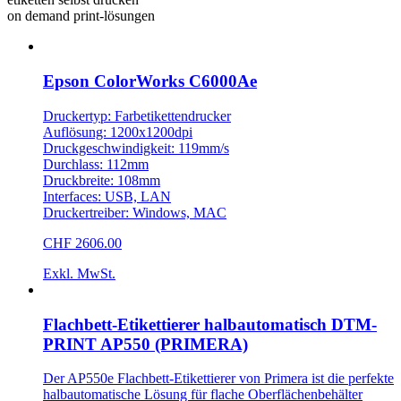
on demand print-lösungen
Epson ColorWorks C6000Ae
Druckertyp: Farbetikettendrucker
Auflösung: 1200x1200dpi
Druckgeschwindigkeit: 119mm/s
Durchlass: 112mm
Druckbreite: 108mm
Interfaces: USB, LAN
Druckertreiber: Windows, MAC
CHF 2606.00
Exkl. MwSt.
Flachbett-Etikettierer halbautomatisch DTM-
PRINT AP550 (PRIMERA)
Der AP550e Flachbett-Etikettierer von Primera ist die perfekte
halbautomatische Lösung für flache Oberflächenbehälter