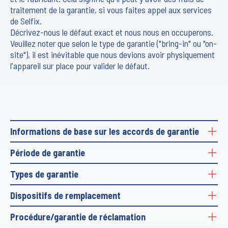
traitement de la garantie, si vous faites appel aux services
de Selfix.
Décrivez-nous le défaut exact et nous nous en occuperons.
Veuillez noter que selon le type de garantie ("bring-in" ou "on-
site"), il est inévitable que nous devions avoir physiquement
l'appareil sur place pour valider le défaut.
Informations de base sur les accords de garantie
Période de garantie
Les services de garantie se déroulent entre l'acheteur/client et le
fabricant de l'appareil. Ils varient selon le fabricant et couvrent les
Types de garantie
La période de garantie est généralement de 12 mois, sauf
services dans la limite des accords de garantie conclus par les
mention contraire dans le contrat d'achat. Certains fabricants
fabricants.
Dispositifs de remplacement
Fondamentalement, nous distinguons entre a) la garantie "bring-
offrent une garantie de 24 mois si le produit est enregistré ou s'il
in" et b) la garantie "on-site". Avec la garantie "bring-in", le client
a été convenu autrement.
Procédure/garantie de réclamation
L'équipement de remplacement n'est pas inclus dans les accords
doit envoyer l'appareil à Selfix pour réparation. Selfix organisera